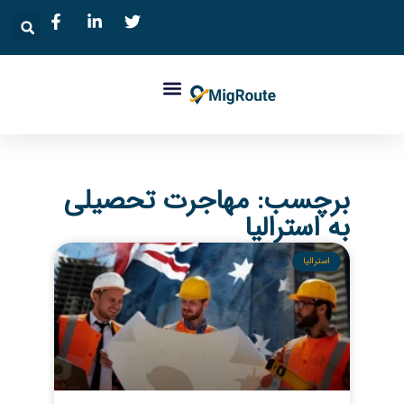
برچسب: مهاجرت تحصیلی
به استرالیا
استرالیا