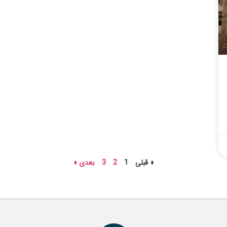
« قبلی
1
2
3
بعدی »